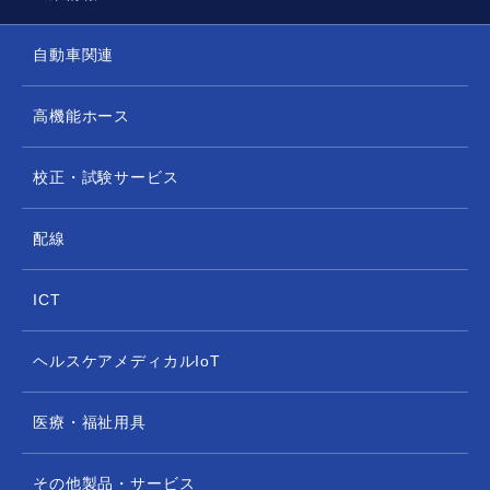
お客様及び第三者の生命、身体、財産など公共の
利益又はお客様の利益のため必要であると判断し
自動車関連
た場合。
当社が合併、分社化、営業譲渡により事業が継承
高機能ホース
され個人情報を引き継ぐ場合。
個人情報の開示等及びお問い合わせについて
校正・試験サービス
個人情報に関して開示等を希望される場合は、「
開
示対象個人情報の周知及び開示等の請求について
」
をご参照下さい。
配線
エフ・アイ・ティー・パシフィック株式会社
個人情報保護管理者 人事総務部部長
ICT
（電話番号） 03-5820-7021
ヘルスケアメディカルIoT
医療・福祉用具
その他製品・サービス