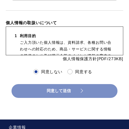
個人情報の取扱いについて
利用目的
ご入力頂いた個人情報は、資料請求、各種お問い合
わせへの対応のため、商品・サービスに関する情報
の提供のため及び展示会等のイベント情報の案内の
個人情報保護方針[PDF/273KB]
ために利用し、その他の目的では利用いたしませ
ん。
同意しない
同意する
委託・第三者提供
ご入力頂いた個人情報は利用目的の達成に必要な範
囲において、その取り扱いを外部に委託することが
同意して送信
あります。また、次のいずれかに該当する場合を除
き、個人情報を第三者に提供することはありませ
ん。
法令などに基づく場合。
お客様の事前の承認、同意を得た場合。
企業情報